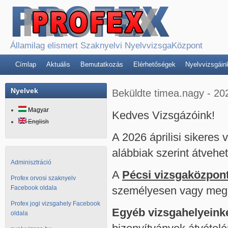
Államilag elismert Szaknyelvi NyelvvizsgaKözpont
Címlap
Aktuális
Bemutatkozás
Elérhetőségek
Nyelvvizsgáin
Nyelvek
Beküldte
timea.nagy
-
202
Magyar
Kedves Vizsgázóink!
English
A 2026 áprilisi sikeres 
alábbiak szerint átvehe
Adminisztráció
A
Pécsi vizsgaközpon
Profex orvosi szaknyelv
Facebook oldala
személyesen vagy meg
Profex jogi vizsgahely Facebook
Egyéb vizsgahelyeink
oldala