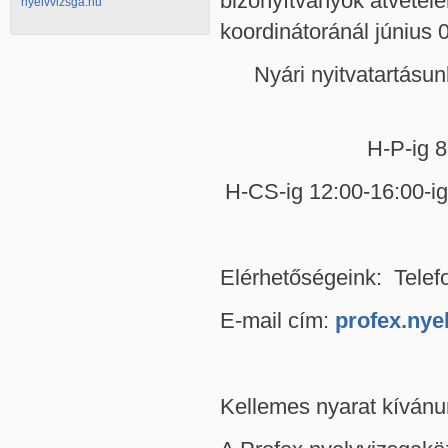
bizonyítványok átvételé
nyelvvizsga.hu
koordinátoránál június 0
Nyári nyitvatartásu
H-P-ig 
H-CS-ig 12:00-16:00-ig
Elérhetőségeink: Tele
E-mail cím:
profex.nye
Kellemes nyarat kívánu