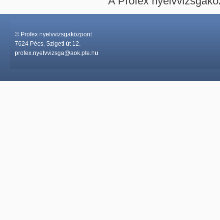
A Profex nyelvvizsgakö
© Profex nyelvvizsgaközpont
7624 Pécs, Szigeti út 12.
profex.nyelvvizsga@aok.pte.hu