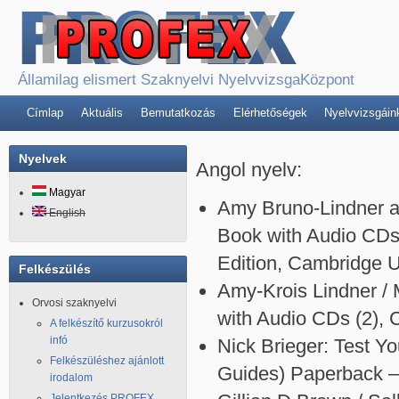
Államilag elismert Szaknyelvi NyelvvizsgaKözpont
Címlap
Aktuális
Bemutatkozás
Elérhetőségek
Nyelvvizsgáin
Nyelvek
Angol nyelv:
Magyar
Amy Bruno-Lindner an
English
Book with Audio CDs 
Edition, Cambridge U
Felkészülés
Amy-Krois Lindner / M
Orvosi szaknyelvi
with Audio CDs (2), 
A felkészítő kurzusokról
infó
Nick Brieger: Test Y
Felkészüléshez ajánlott
Guides) Paperback –
irodalom
Jelentkezés PROFEX