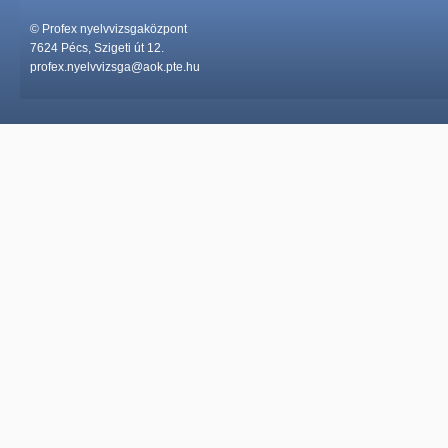
© Profex nyelvvizsgaközpont
7624 Pécs, Szigeti út 12.
profex.nyelvvizsga@aok.pte.hu