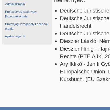
Német nyelv:
Adminisztráció
Deutsche Juristische
Profex orvosi szaknyelv
Facebook oldala
Deutsche Juristische
Profex jogi vizsgahely Facebook
Handelsrecht!
oldala
Deutsche Juristische
nyelvvizsga.hu
Dieszler László: Ném
Dieszler-Hınig - Haj
Rechts (PTE ÁJK, 2
Ary Ildikó - Jenıfi G
Europäische Union. 
Kursbuch. (EU Szakm