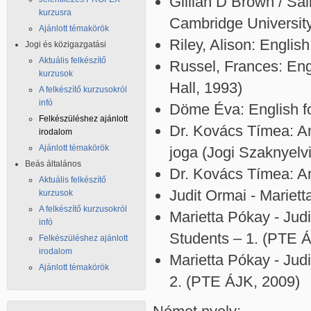
Gillian D Brown / Sal
kurzusra
Cambridge University
Ajánlott témakörök
Riley, Alison: Englis
Jogi és közigazgatási
Aktuális felkészítő
Russel, Frances: Eng
kurzusok
Hall, 1993)
A felkészítő kurzusokról
infó
Döme Éva: English f
Felkészüléshez ajánlott
Dr. Kovács Tímea: An
irodalom
Ajánlott témakörök
joga (Jogi Szaknyelv
Beás általános
Dr. Kovács Tímea: An
Aktuális felkészítő
Judit Ormai - Mariet
kurzusok
A felkészítő kurzusokról
Marietta Pókay - Judi
infó
Students – 1. (PTE 
Felkészüléshez ajánlott
irodalom
Marietta Pókay - Judi
Ajánlott témakörök
2. (PTE ÁJK, 2009)