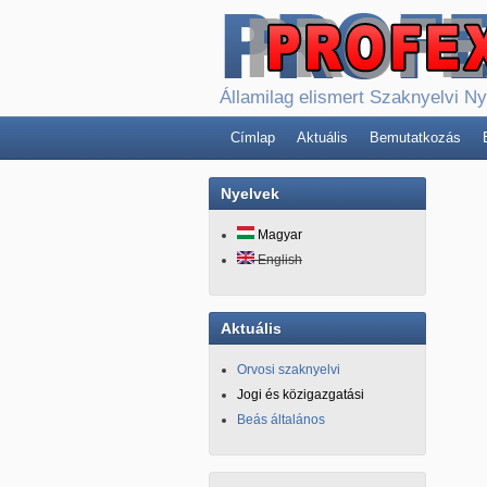
Államilag elismert Szaknyelvi N
Címlap
Aktuális
Bemutatkozás
Nyelvek
Magyar
English
Aktuális
Orvosi szaknyelvi
Jogi és közigazgatási
Beás általános