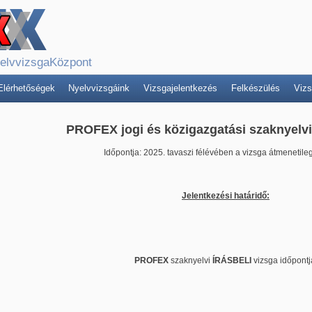
yelvvizsgaKözpont
Elérhetőségek
Nyelvvizsgáink
Vizsgajelentkezés
Felkészülés
Viz
PROFEX jogi és közigazgatási szaknyelvi
Időpontja: 2025. tavaszi félévében a vizsga átmenetile
Jelentkezési határidő:
PROFEX
szaknyelvi
ÍRÁSBELI
vizsga időpontj