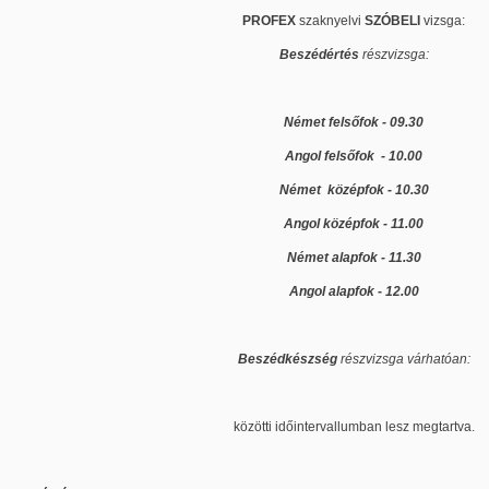
PROFEX
szaknyelvi
SZÓBELI
vizsga:
Beszédértés
részvizsga:
Német felsőfok - 09.30
Angol felsőfok - 10.00
Német középfok - 10.30
Angol középfok - 11.00
Német alapfok - 11.30
Angol alapfok - 12.00
Beszédkészség
részvizsga várhatóan:
közötti időintervallumban lesz megtartva.