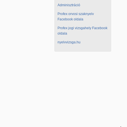
Adminisztráció
Profex orvosi szaknyelv
Facebook oldala
Profex jogi vizsgahely Facebook
oldala
nyelvvizsga.hu