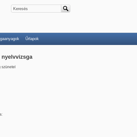
Keresés
Keresés űrlap
sgaanyagok
Űrlapok
 nyelvvizsga
g szünetel
a: